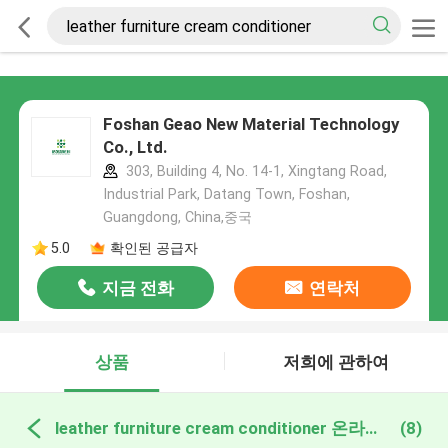
Foshan Geao New Material Technology
Co., Ltd.
303, Building 4, No. 14-1, Xingtang Road,
Industrial Park, Datang Town, Foshan,
Guangdong, China,중국
5.0
확인된 공급자
지금 전화
연락처
상품
저희에 관하여
leather furniture cream conditioner 온라인 제조
(8)