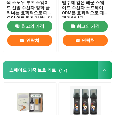
색 스노우 부츠 스웨이
발수제 검은 해군 스웨
드 신발 수선자 정화 클
이드 수선자 스프레이
스웨이드 누벅 보호기 스프레이
리너는 효과적으로 때
ODM은 효과적으로 때를
오일 얼룩을 제거합니다
제거합니다
최고의 가격
최고의 가격
구성 보호기 스프레이
연락처
연락처
구성 악취 제거제 스프레이
구성 얼룩 보호기
스웨이드 가죽 보호 키트
(17)
가죽 모서리 페인트
신발 관리 용품
가구 관리